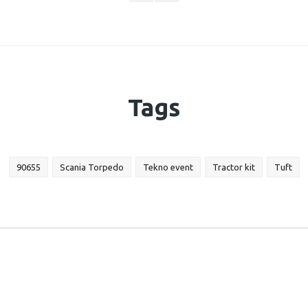
Tags
90655
Scania Torpedo
Tekno event
Tractor kit
Tuft