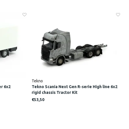
Tekno
T
er 6x2
Tekno Scania Next Gen R-serie High line 6x2
T
rigid chassis Tractor Kit
€53,50
€