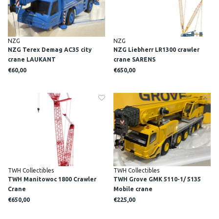
NZG
NZG
NZG Terex Demag AC35 city
NZG Liebherr LR1300 crawler
crane LAUKANT
crane SARENS
€60,00
€650,00
TWH Collectibles
TWH Collectibles
TWH Manitowoc 1800 Crawler
TWH Grove GMK 5110-1/ 5135
Crane
Mobile crane
€650,00
€225,00