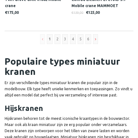
crane
Mobile crane MAMMOET
€175,00
€125,00
€139,00
1
2
3
4
5
6
Populaire types miniatuur
kranen
Er zijn verschillende types miniatuur kranen die populair zijn in de
modelbouw. Elk type heeft unieke kenmerken en toepassingen. Zo vindt u
altijd een model dat perfect bij uw verzameling of interesse past.
Hijskranen
Hijskranen behoren tot de meest iconische kraantypes in de bouwsector.
Maar ook als kraan miniatuur zijn ze erg populair onder verzamelaars.
Deze kranen zijn ontworpen voor het tillen van zware lasten en worden
vaak gebruikt op bouwplaatsen. Miniatuur hijskranen zijn beschikbaar in