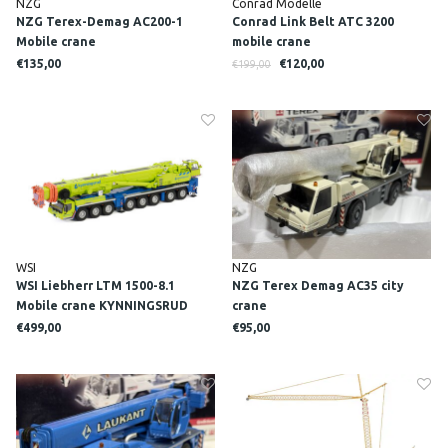
NZG
Conrad Modelle
NZG Terex-Demag AC200-1
Conrad Link Belt ATC 3200
Mobile crane
mobile crane
€135,00
€120,00
€199,00
WSI
NZG
WSI Liebherr LTM 1500-8.1
NZG Terex Demag AC35 city
Mobile crane KYNNINGSRUD
crane
€499,00
€95,00