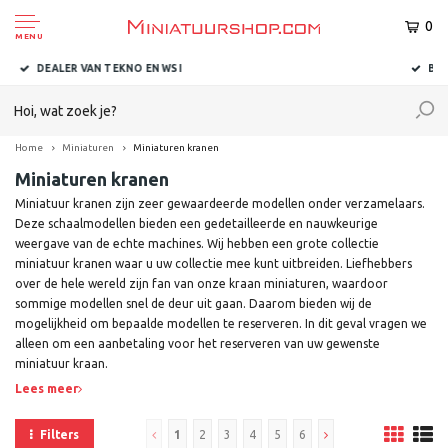
0
MENU
BINNEN 1-2 DAGEN BIJ U AFGELEVERD
Home
Miniaturen
Miniaturen kranen
Miniaturen kranen
Miniatuur kranen zijn zeer gewaardeerde modellen onder verzamelaars.
Deze schaalmodellen bieden een gedetailleerde en nauwkeurige
weergave van de echte machines. Wij hebben een grote collectie
miniatuur kranen waar u uw collectie mee kunt uitbreiden. Liefhebbers
over de hele wereld zijn fan van onze kraan miniaturen, waardoor
sommige modellen snel de deur uit gaan. Daarom bieden wij de
mogelijkheid om bepaalde modellen te reserveren. In dit geval vragen we
alleen om een aanbetaling voor het reserveren van uw gewenste
miniatuur kraan.
Lees meer
Filters
1
2
3
4
5
6