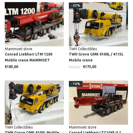
-22%
Mammoet store
TWH Collectibles
Conrad Liebherr LTM 1200
TWH Grove GMK 4100L / 4115L
Mobile crane MAMMOET
Mobile crane
€185,00
€175,00
€225,00
-10%
TWH Collectibles
Mammoet store
TWH Grove GMK 4100L Mobile
Conrad Liebherr LTC1045-3.1