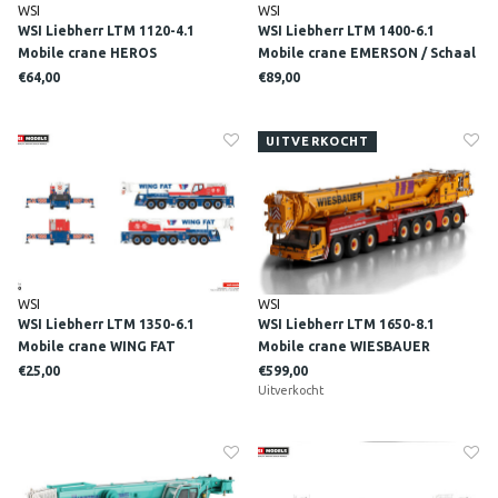
WSI
WSI
WSI Liebherr LTM 1120-4.1
WSI Liebherr LTM 1400-6.1
Mobile crane HEROS
Mobile crane EMERSON / Schaal
(schaal1:87)
1:87
€64,00
€89,00
UITVERKOCHT
WSI
WSI
WSI Liebherr LTM 1350-6.1
WSI Liebherr LTM 1650-8.1
Mobile crane WING FAT
Mobile crane WIESBAUER
€25,00
€599,00
Uitverkocht