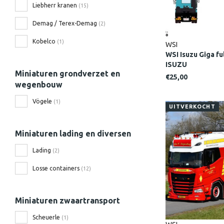
Liebherr kranen
(15)
Demag / Terex-Demag
(2)
Kobelco
(1)
WSI
WSI Isuzu Giga fu
ISUZU
Miniaturen grondverzet en
€25,00
wegenbouw
Vögele
(1)
UITVERKOCHT
Miniaturen lading en diversen
Lading
(2)
Losse containers
(12)
Miniaturen zwaartransport
Scheuerle
(1)