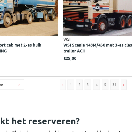
WSI
rt cab met 2-as bulk
WSI Scania 143M/450 met 3-as clas
ING
trailer ACH
€25,00
en
1
2
3
4
5
31
kt het reserveren?