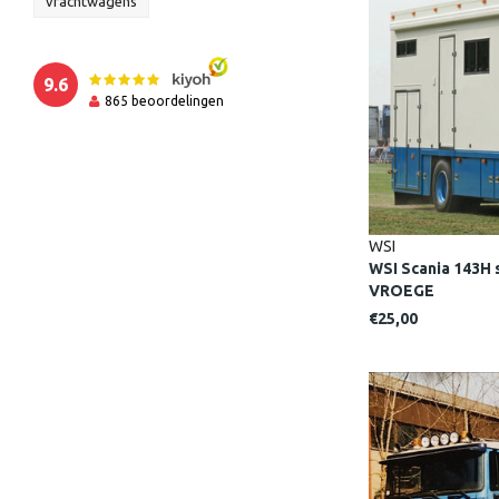
vrachtwagens
9.6
865
beoordelingen
WSI
WSI Scania 143H 
VROEGE
€25,00