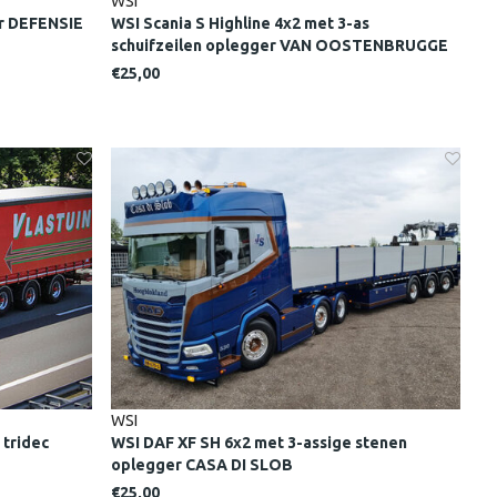
WSI
er DEFENSIE
WSI Scania S Highline 4x2 met 3-as
schuifzeilen oplegger VAN OOSTENBRUGGE
€25,00
WSI
 tridec
WSI DAF XF SH 6x2 met 3-assige stenen
oplegger CASA DI SLOB
€25,00