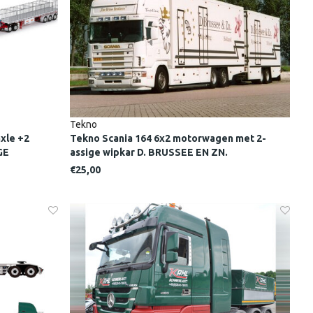
Tekno
axle +2
Tekno Scania 164 6x2 motorwagen met 2-
GE
assige wipkar D. BRUSSEE EN ZN.
€25,00