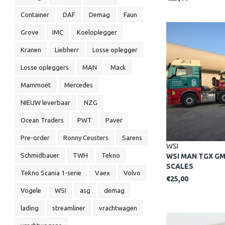
Container
DAF
Demag
Faun
Grove
IMC
Koeloplegger
Kranen
Liebherr
Losse oplegger
Losse opleggers
MAN
Mack
Mammoet
Mercedes
NIEUW leverbaar
NZG
Ocean Traders
PWT
Paver
Pre-order
Ronny Ceusters
Sarens
WSI
Schmidbauer
TWH
Tekno
WSI MAN TGX GM 
SCALES
Tekno Scania 1-serie
Vaex
Volvo
€25,00
Vögele
WSI
asg
demag
lading
streamliner
vrachtwagen