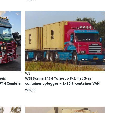
WSI
huis
WSI Scania 143H Torpedo 8x2 met 3-as
TH Cumbria
container oplegger + 2x20ft. container VAN
DRUNEN
€25,00