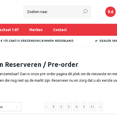
9.6
schaal 1:87
Merken
Contact
 € 175 GRATIS VERZENDING BINNEN NEDERLAND
DEALER VA
n Reserveren / Pre-order
erzamelaar? Dan is onze pre-order pagina dé plek om de nieuwste en mees
n die nog niet op de markt zijn. Reserveer nu en zorg dat u als eerste
en
1
2
3
4
5
31