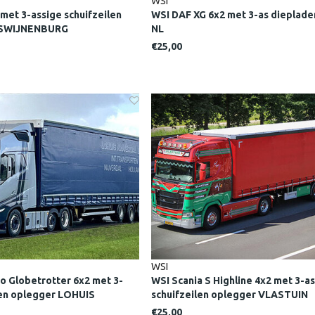
WSI
met 3-assige schuifzeilen
WSI DAF XG 6x2 met 3-as dieplad
. SWIJNENBURG
NL
€25,00
WSI
o Globetrotter 6x2 met 3-
WSI Scania S Highline 4x2 met 3-as
len oplegger LOHUIS
schuifzeilen oplegger VLASTUIN
€25,00