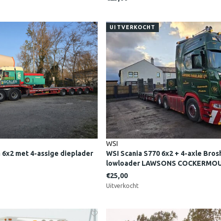
UITVERKOCHT
WSI
6x2 met 4-assige dieplader
WSI Scania S770 6x2 + 4-axle Bros
lowloader LAWSONS COCKERMOU
England
€25,00
Uitverkocht