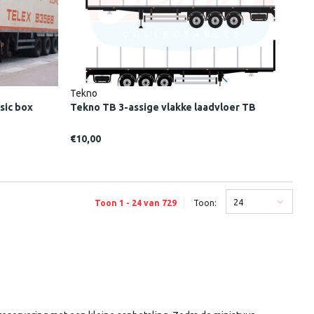
Tekno
sic box
Tekno TB 3-assige vlakke laadvloer TB
€10,00
24
Toon 1 - 24 van 729
Toon: