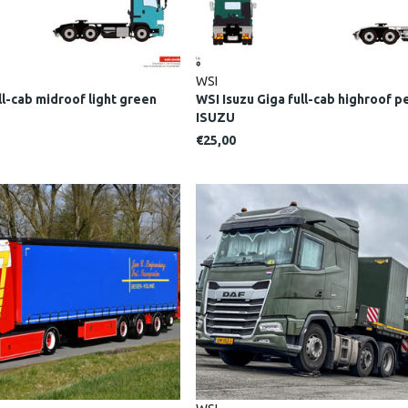
WSI
ll-cab midroof light green
WSI Isuzu Giga full-cab highroof p
ISUZU
€25,00