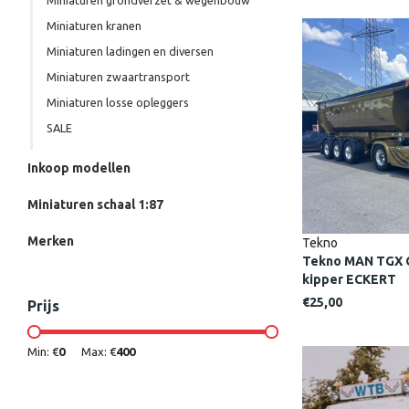
Miniaturen grondverzet & wegenbouw
Miniaturen kranen
Miniaturen ladingen en diversen
Miniaturen zwaartransport
Miniaturen losse opleggers
SALE
Inkoop modellen
Miniaturen schaal 1:87
Merken
Tekno
Tekno MAN TGX GX
kipper ECKERT
€25,00
Prijs
Min: €
0
Max: €
400