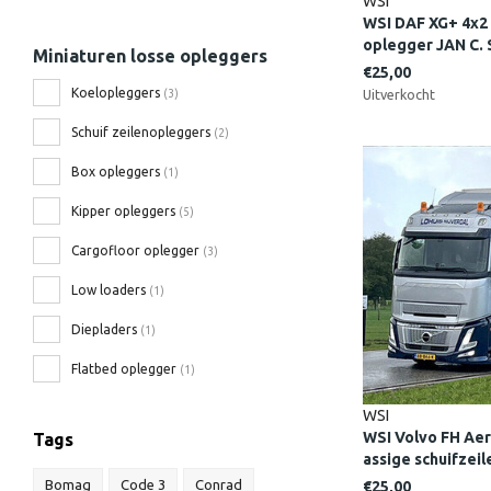
WSI
WSI DAF XG+ 4x2 
oplegger JAN C
Miniaturen losse opleggers
€25,00
Koelopleggers
Uitverkocht
(3)
Schuif zeilenopleggers
(2)
Box opleggers
(1)
Kipper opleggers
(5)
Cargofloor oplegger
(3)
Low loaders
(1)
Diepladers
(1)
Flatbed oplegger
(1)
WSI
WSI Volvo FH Aer
Tags
assige schuifzei
NIJVERDAL
Bomag
Code 3
Conrad
€25,00