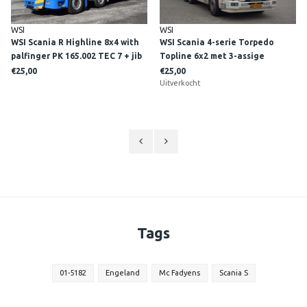
WSI
WSI
WSI Scania R Highline 8x4 with
WSI Scania 4-serie Torpedo
palfinger PK 165.002 TEC 7 + jib
Topline 6x2 met 3-assige
HAVATOR
koeloplegger HOVOTRANS
€25,00
€25,00
Uitverkocht
Tags
01-5182
Engeland
Mc Fadyens
Scania S