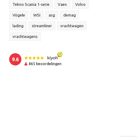
Tekno Scania 1-serie
Vaex
Volvo
Vögele
WSI
asg
demag
lading
streamliner
vrachtwagen
vrachtwagens
9.6
865
beoordelingen