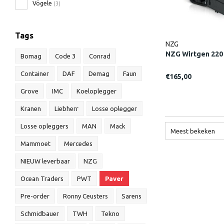
Vögele
(3)
Tags
NZG
NZG Wirtgen 220 
Bomag
Code 3
Conrad
Container
DAF
Demag
Faun
€165,00
Grove
IMC
Koeloplegger
Kranen
Liebherr
Losse oplegger
Losse opleggers
MAN
Mack
Meest bekeken
Mammoet
Mercedes
NIEUW leverbaar
NZG
Ocean Traders
PWT
Paver
Pre-order
Ronny Ceusters
Sarens
Schmidbauer
TWH
Tekno