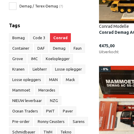
Demag / Terex-Demag
(7)
Tags
Conrad Modelle
Conrad Demag AC 
Bomag
Code 3
Conrad
€475,00
Container
DAF
Demag
Faun
Uitverkocht
Grove
IMC
Koeloplegger
Kranen
Liebherr
Losse oplegger
-8%
Losse opleggers
MAN
Mack
Mammoet
Mercedes
NIEUW leverbaar
NZG
Ocean Traders
PWT
Paver
Pre-order
Ronny Ceusters
Sarens
Schmidbauer
TWH
Tekno