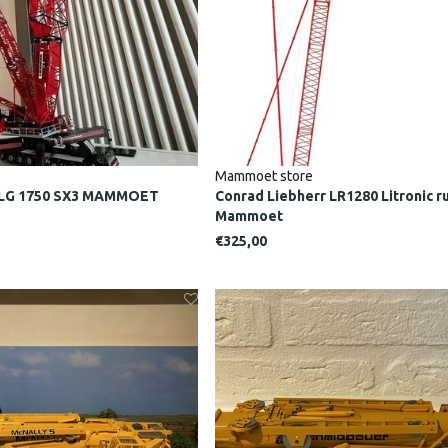
Mammoet store
r LG 1750 SX3 MAMMOET
Conrad Liebherr LR1280 Litronic r
Mammoet
€325,00