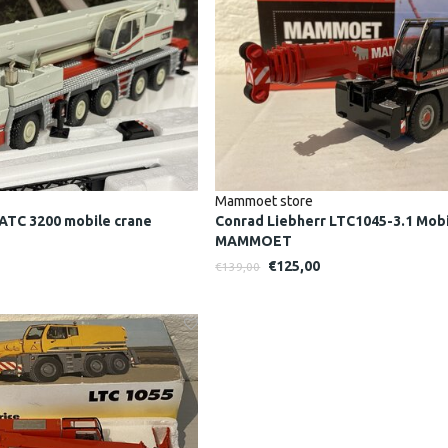
Mammoet store
 ATC 3200 mobile crane
Conrad Liebherr LTC1045-3.1 Mobi
MAMMOET
€125,00
€139,00