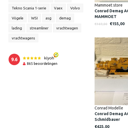
Mammoet store
Tekno Scania 1-serie
Vaex
Volvo
Conrad Demag AC
MAMMOET
Vögele
WSI
asg
demag
€155,00
€169,00
lading
streamliner
vrachtwagen
vrachtwagens
9.6
865
beoordelingen
Conrad Modelle
Conrad Demag AC
Schmidbauer
€425,00