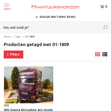
0
MENU
DEALER VAN TEKNO EN WSI
Home
Tags
01-1809
Producten getagd met 01-1809
Filters
WSI
WSI Scania R6 topline 4x2 single