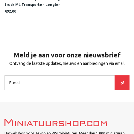
truck ML Transporte - Lengler
"Silver Surfer"
€92,00
Meld je aan voor onze nieuwsbrief
Ontvang de laatste updates, nieuws en aanbiedingen via email
Uw webshop voor Tekno en WSI miniaturen. Meer dan 1.000 miniaturen