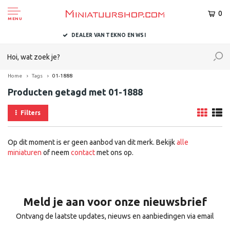
0
MENU
 WSI
BINNEN 1-2 DAGEN BIJ U AFGELEV
Home
Tags
01-1888
Producten getagd met 01-1888
Filters
Op dit moment is er geen aanbod van dit merk. Bekijk
alle
miniaturen
of neem
contact
met ons op.
Meld je aan voor onze nieuwsbrief
Ontvang de laatste updates, nieuws en aanbiedingen via email