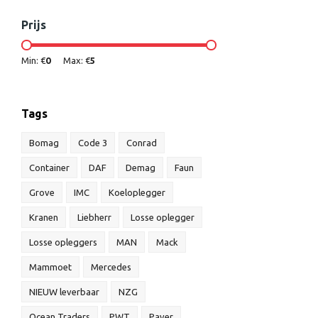
Prijs
Min: €
0
Max: €
5
Tags
Bomag
Code 3
Conrad
Container
DAF
Demag
Faun
Grove
IMC
Koeloplegger
Kranen
Liebherr
Losse oplegger
Losse opleggers
MAN
Mack
Mammoet
Mercedes
NIEUW leverbaar
NZG
Ocean Traders
PWT
Paver