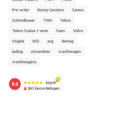
Pre-order
Ronny Ceusters
Sarens
Schmidbauer
TWH
Tekno
Tekno Scania 1-serie
Vaex
Volvo
Vögele
WSI
asg
demag
lading
streamliner
vrachtwagen
vrachtwagens
9.6
865
beoordelingen