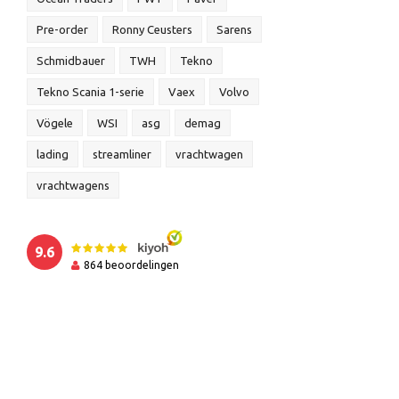
Pre-order
Ronny Ceusters
Sarens
Schmidbauer
TWH
Tekno
Tekno Scania 1-serie
Vaex
Volvo
Vögele
WSI
asg
demag
lading
streamliner
vrachtwagen
vrachtwagens
9.6
864
beoordelingen