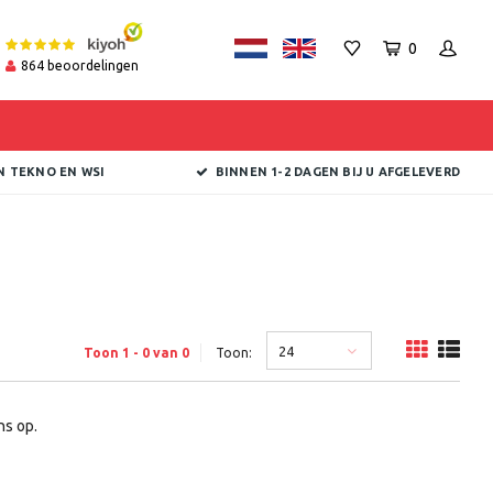
0
864
beoordelingen
N TEKNO EN WSI
BINNEN 1-2 DAGEN BIJ U AFGELEVERD
24
Toon 1 - 0 van 0
Toon:
s op.