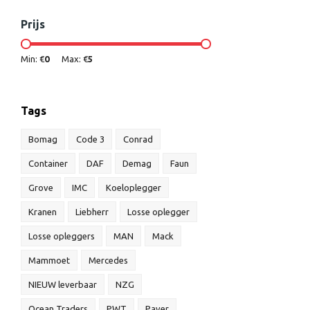
Prijs
Min: €
0
Max: €
5
Tags
Bomag
Code 3
Conrad
Container
DAF
Demag
Faun
Grove
IMC
Koeloplegger
Kranen
Liebherr
Losse oplegger
Losse opleggers
MAN
Mack
Mammoet
Mercedes
NIEUW leverbaar
NZG
Ocean Traders
PWT
Paver