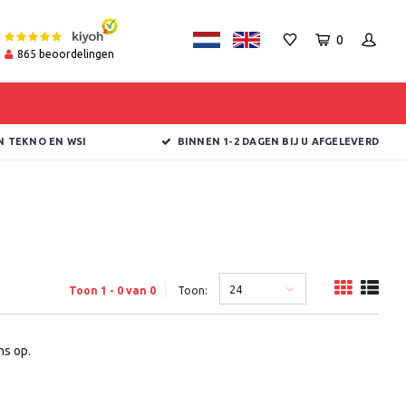
0
865
beoordelingen
N TEKNO EN WSI
BINNEN 1-2 DAGEN BIJ U AFGELEVERD
24
Toon 1 - 0 van 0
Toon:
s op.