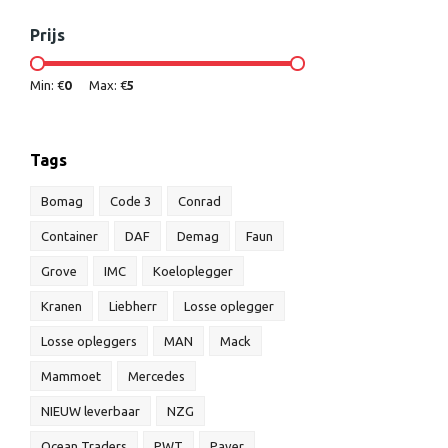
Prijs
Min: €
0
Max: €
5
Tags
Bomag
Code 3
Conrad
Container
DAF
Demag
Faun
Grove
IMC
Koeloplegger
Kranen
Liebherr
Losse oplegger
Losse opleggers
MAN
Mack
Mammoet
Mercedes
NIEUW leverbaar
NZG
Ocean Traders
PWT
Paver