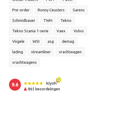
Pre-order
Ronny Ceusters
Sarens
Schmidbauer
TWH
Tekno
Tekno Scania 1-serie
Vaex
Volvo
Vögele
WSI
asg
demag
lading
streamliner
vrachtwagen
vrachtwagens
9.6
865
beoordelingen