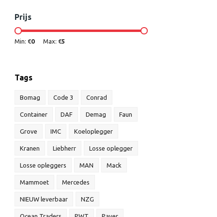
Prijs
Min: €
0
Max: €
5
Tags
Bomag
Code 3
Conrad
Container
DAF
Demag
Faun
Grove
IMC
Koeloplegger
Kranen
Liebherr
Losse oplegger
Losse opleggers
MAN
Mack
Mammoet
Mercedes
NIEUW leverbaar
NZG
Ocean Traders
PWT
Paver