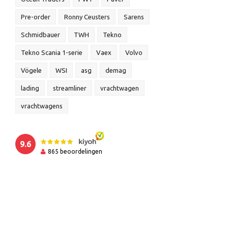
Pre-order
Ronny Ceusters
Sarens
Schmidbauer
TWH
Tekno
Tekno Scania 1-serie
Vaex
Volvo
Vögele
WSI
asg
demag
lading
streamliner
vrachtwagen
vrachtwagens
9.6
865
beoordelingen