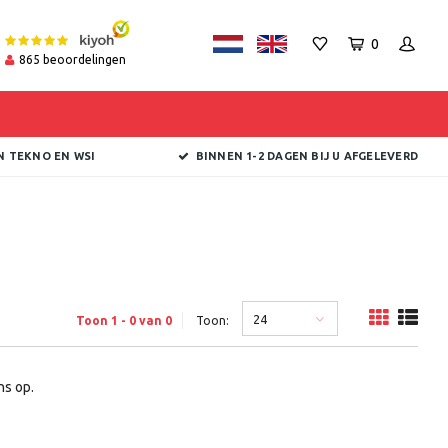
0
865
beoordelingen
N TEKNO EN WSI
BINNEN 1-2 DAGEN BIJ U AFGELEVERD
24
Toon 1 - 0 van 0
Toon:
s op.