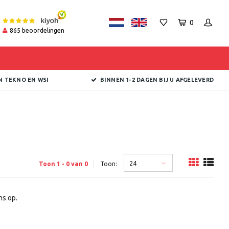
0
865
beoordelingen
N TEKNO EN WSI
BINNEN 1-2 DAGEN BIJ U AFGELEVERD
24
Toon 1 - 0 van 0
Toon:
s op.