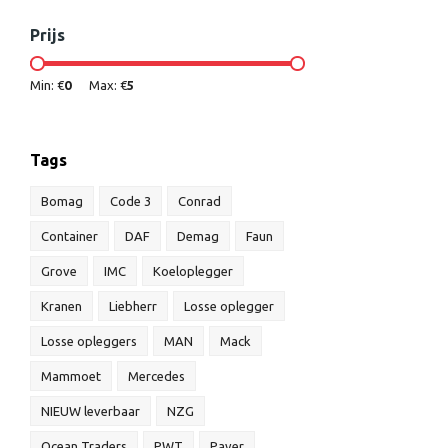
Prijs
Min: €
0
Max: €
5
Tags
Bomag
Code 3
Conrad
Container
DAF
Demag
Faun
Grove
IMC
Koeloplegger
Kranen
Liebherr
Losse oplegger
Losse opleggers
MAN
Mack
Mammoet
Mercedes
NIEUW leverbaar
NZG
Ocean Traders
PWT
Paver