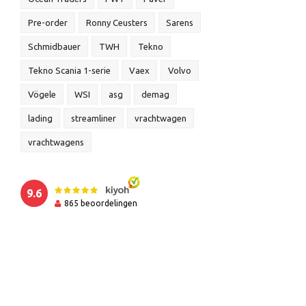
Pre-order
Ronny Ceusters
Sarens
Schmidbauer
TWH
Tekno
Tekno Scania 1-serie
Vaex
Volvo
Vögele
WSI
asg
demag
lading
streamliner
vrachtwagen
vrachtwagens
9.6
865
beoordelingen