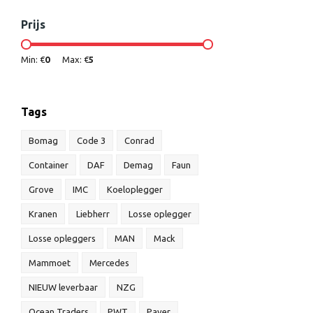
Prijs
Min: €
0
Max: €
5
Tags
Bomag
Code 3
Conrad
Container
DAF
Demag
Faun
Grove
IMC
Koeloplegger
Kranen
Liebherr
Losse oplegger
Losse opleggers
MAN
Mack
Mammoet
Mercedes
NIEUW leverbaar
NZG
Ocean Traders
PWT
Paver