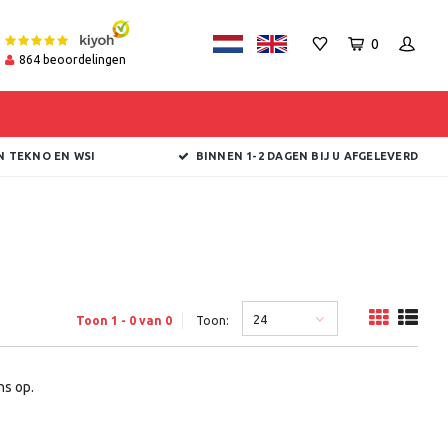
0
864
beoordelingen
N TEKNO EN WSI
BINNEN 1-2 DAGEN BIJ U AFGELEVERD
24
Toon 1 - 0 van 0
Toon:
s op.