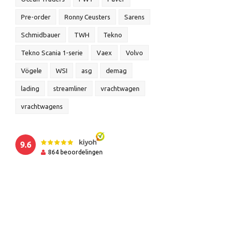
Pre-order
Ronny Ceusters
Sarens
Schmidbauer
TWH
Tekno
Tekno Scania 1-serie
Vaex
Volvo
Vögele
WSI
asg
demag
lading
streamliner
vrachtwagen
vrachtwagens
9.6
864
beoordelingen