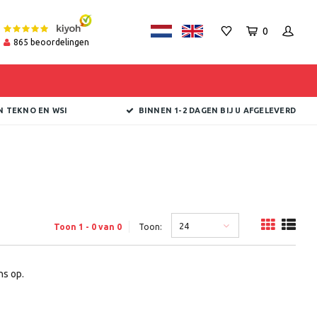
0
865
beoordelingen
N TEKNO EN WSI
BINNEN 1-2 DAGEN BIJ U AFGELEVERD
24
Toon 1 - 0 van 0
Toon:
s op.