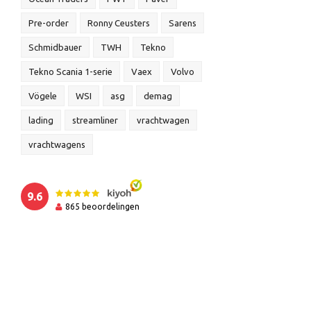
Pre-order
Ronny Ceusters
Sarens
Schmidbauer
TWH
Tekno
Tekno Scania 1-serie
Vaex
Volvo
Vögele
WSI
asg
demag
lading
streamliner
vrachtwagen
vrachtwagens
9.6
865
beoordelingen