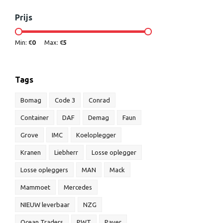
Prijs
Min: €
0
Max: €
5
Tags
Bomag
Code 3
Conrad
Container
DAF
Demag
Faun
Grove
IMC
Koeloplegger
Kranen
Liebherr
Losse oplegger
Losse opleggers
MAN
Mack
Mammoet
Mercedes
NIEUW leverbaar
NZG
Ocean Traders
PWT
Paver