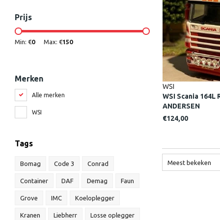
Prijs
Min: €
0
Max: €
150
Merken
WSI
Alle merken
WSI Scania 164L 
ANDERSEN
WSI
€124,00
Tags
Meest bekeken
Bomag
Code 3
Conrad
Container
DAF
Demag
Faun
Grove
IMC
Koeloplegger
Kranen
Liebherr
Losse oplegger