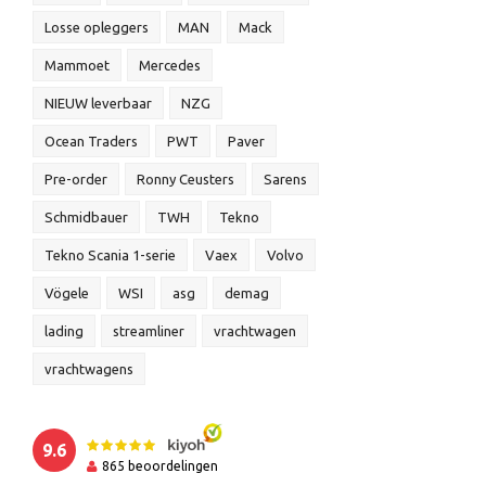
Losse opleggers
MAN
Mack
Mammoet
Mercedes
NIEUW leverbaar
NZG
Ocean Traders
PWT
Paver
Pre-order
Ronny Ceusters
Sarens
Schmidbauer
TWH
Tekno
Tekno Scania 1-serie
Vaex
Volvo
Vögele
WSI
asg
demag
lading
streamliner
vrachtwagen
vrachtwagens
9.6
865
beoordelingen