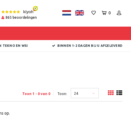
0
865
beoordelingen
N TEKNO EN WSI
BINNEN 1-2 DAGEN BIJ U AFGELEVERD
24
Toon 1 - 0 van 0
Toon:
s op.