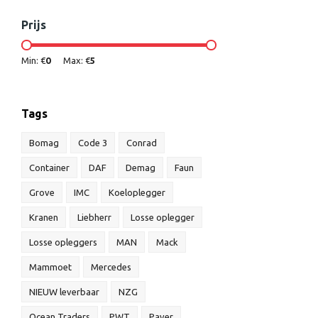
Prijs
Min: €
0
Max: €
5
Tags
Bomag
Code 3
Conrad
Container
DAF
Demag
Faun
Grove
IMC
Koeloplegger
Kranen
Liebherr
Losse oplegger
Losse opleggers
MAN
Mack
Mammoet
Mercedes
NIEUW leverbaar
NZG
Ocean Traders
PWT
Paver