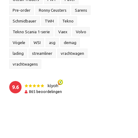
Pre-order
Ronny Ceusters
Sarens
Schmidbauer
TWH
Tekno
Tekno Scania 1-serie
Vaex
Volvo
Vögele
WSI
asg
demag
lading
streamliner
vrachtwagen
vrachtwagens
9.6
865
beoordelingen