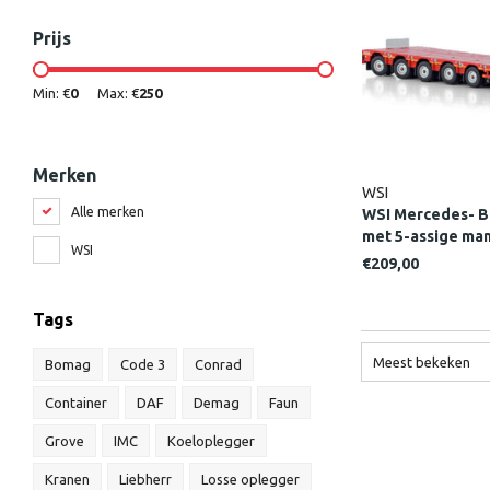
Prijs
Min: €
0
Max: €
250
Merken
WSI
Alle merken
WSI Mercedes- B
met 5-assige ma
WSI
€209,00
Tags
Meest bekeken
Bomag
Code 3
Conrad
Container
DAF
Demag
Faun
Grove
IMC
Koeloplegger
Kranen
Liebherr
Losse oplegger