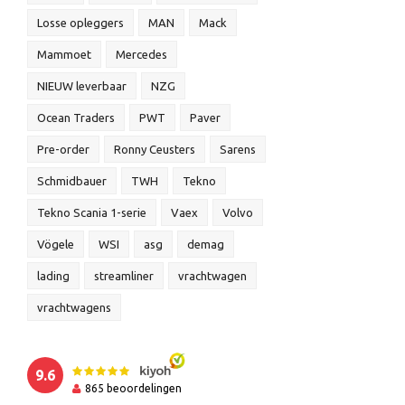
Losse opleggers
MAN
Mack
Mammoet
Mercedes
NIEUW leverbaar
NZG
Ocean Traders
PWT
Paver
Pre-order
Ronny Ceusters
Sarens
Schmidbauer
TWH
Tekno
Tekno Scania 1-serie
Vaex
Volvo
Vögele
WSI
asg
demag
lading
streamliner
vrachtwagen
vrachtwagens
9.6
865
beoordelingen