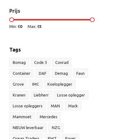
Prijs
Min: €
0
Max: €
5
Tags
Bomag
Code 3
Conrad
Container
DAF
Demag
Faun
Grove
IMC
Koeloplegger
Kranen
Liebherr
Losse oplegger
Losse opleggers
MAN
Mack
Mammoet
Mercedes
NIEUW leverbaar
NZG
Ocean Traders
PWT
Paver