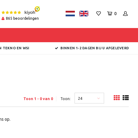
0
865
beoordelingen
N TEKNO EN WSI
BINNEN 1-2 DAGEN BIJ U AFGELEVERD
24
Toon 1 - 0 van 0
Toon:
s op.