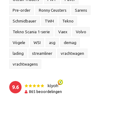
Pre-order
Ronny Ceusters
Sarens
Schmidbauer
TWH
Tekno
Tekno Scania 1-serie
Vaex
Volvo
Vögele
WSI
asg
demag
lading
streamliner
vrachtwagen
vrachtwagens
9.6
865
beoordelingen