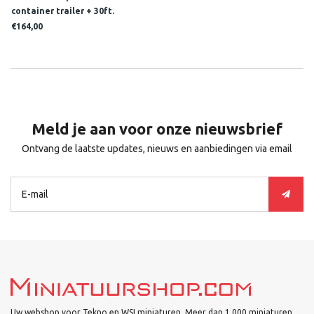
container trailer + 30ft.
bulkcontainer DE KRAKER
€164,00
Meld je aan voor onze nieuwsbrief
Ontvang de laatste updates, nieuws en aanbiedingen via email
Uw webshop voor Tekno en WSI miniaturen. Meer dan 1.000 miniaturen