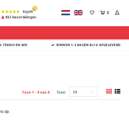
0
865
beoordelingen
N TEKNO EN WSI
BINNEN 1-2 DAGEN BIJ U AFGELEVERD
24
Toon 1 - 0 van 0
Toon:
s op.