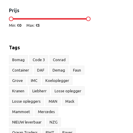
Prijs
Min: €
0
Max: €
5
Tags
Bomag
Code 3
Conrad
Container
DAF
Demag
Faun
Grove
IMC
Koeloplegger
Kranen
Liebherr
Losse oplegger
Losse opleggers
MAN
Mack
Mammoet
Mercedes
NIEUW leverbaar
NZG
Ocean Traders
PWT
Paver