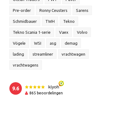
Pre-order
Ronny Ceusters
Sarens
Schmidbauer
TWH
Tekno
Tekno Scania 1-serie
Vaex
Volvo
Vögele
WSI
asg
demag
lading
streamliner
vrachtwagen
vrachtwagens
9.6
865
beoordelingen