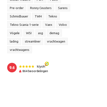
Pre-order
Ronny Ceusters
Sarens
Schmidbauer
TWH
Tekno
Tekno Scania 1-serie
Vaex
Volvo
Vögele
WSI
asg
demag
lading
streamliner
vrachtwagen
vrachtwagens
9.6
864
beoordelingen