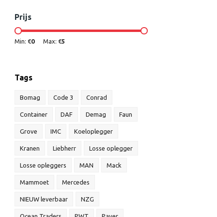
Prijs
Min: €
0
Max: €
5
Tags
Bomag
Code 3
Conrad
Container
DAF
Demag
Faun
Grove
IMC
Koeloplegger
Kranen
Liebherr
Losse oplegger
Losse opleggers
MAN
Mack
Mammoet
Mercedes
NIEUW leverbaar
NZG
Ocean Traders
PWT
Paver