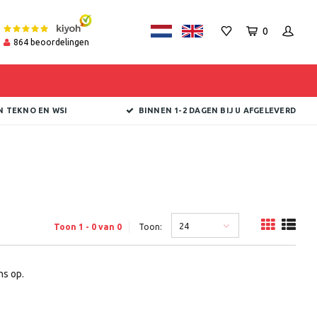
0
864
beoordelingen
N TEKNO EN WSI
BINNEN 1-2 DAGEN BIJ U AFGELEVERD
24
Toon 1 - 0 van 0
Toon:
s op.