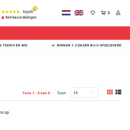
0
864
beoordelingen
N TEKNO EN WSI
BINNEN 1-2 DAGEN BIJ U AFGELEVERD
24
Toon 1 - 0 van 0
Toon:
s op.