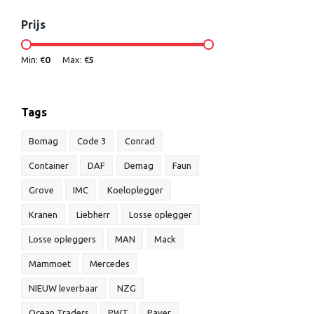
Prijs
Min: €
0
Max: €
5
Tags
Bomag
Code 3
Conrad
Container
DAF
Demag
Faun
Grove
IMC
Koeloplegger
Kranen
Liebherr
Losse oplegger
Losse opleggers
MAN
Mack
Mammoet
Mercedes
NIEUW leverbaar
NZG
Ocean Traders
PWT
Paver