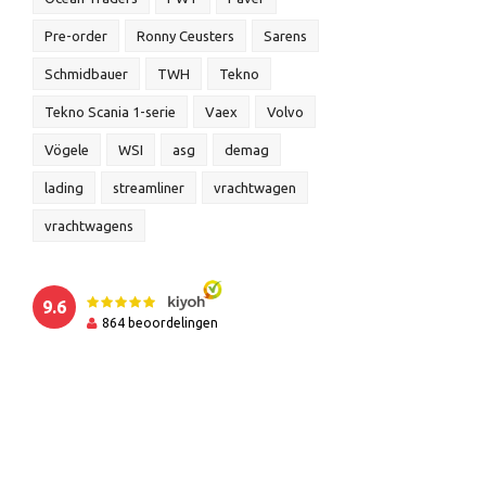
Pre-order
Ronny Ceusters
Sarens
Schmidbauer
TWH
Tekno
Tekno Scania 1-serie
Vaex
Volvo
Vögele
WSI
asg
demag
lading
streamliner
vrachtwagen
vrachtwagens
9.6
864
beoordelingen