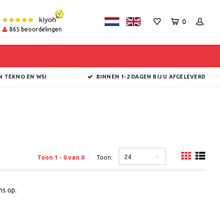
0
865
beoordelingen
N TEKNO EN WSI
BINNEN 1-2 DAGEN BIJ U AFGELEVERD
24
Toon 1 - 0 van 0
Toon:
s op.