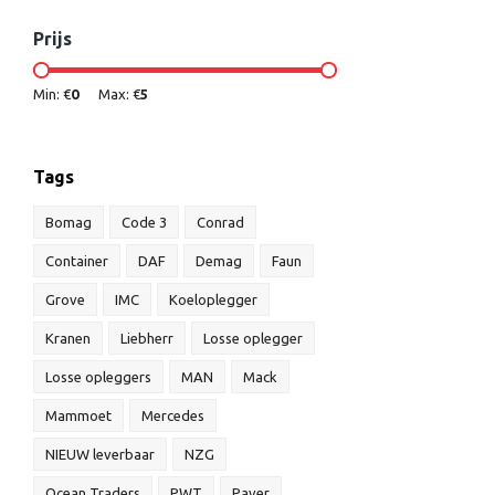
Prijs
Min: €
0
Max: €
5
Tags
Bomag
Code 3
Conrad
Container
DAF
Demag
Faun
Grove
IMC
Koeloplegger
Kranen
Liebherr
Losse oplegger
Losse opleggers
MAN
Mack
Mammoet
Mercedes
NIEUW leverbaar
NZG
Ocean Traders
PWT
Paver