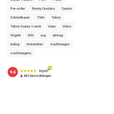
Pre-order
Ronny Ceusters
Sarens
Schmidbauer
TWH
Tekno
Tekno Scania 1-serie
Vaex
Volvo
Vögele
WSI
asg
demag
lading
streamliner
vrachtwagen
vrachtwagens
9.6
865
beoordelingen