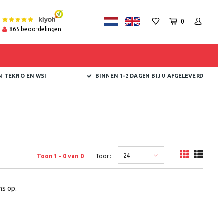
0
865
beoordelingen
N TEKNO EN WSI
BINNEN 1-2 DAGEN BIJ U AFGELEVERD
24
Toon 1 - 0 van 0
Toon:
s op.