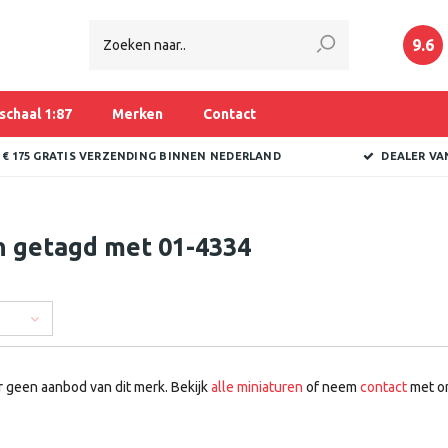
9.6
schaal 1:87
Merken
Contact
 € 175 GRATIS VERZENDING BINNEN NEDERLAND
DEALER VA
n getagd met 01-4334
r geen aanbod van dit merk. Bekijk
alle miniaturen
of neem
contact
met on