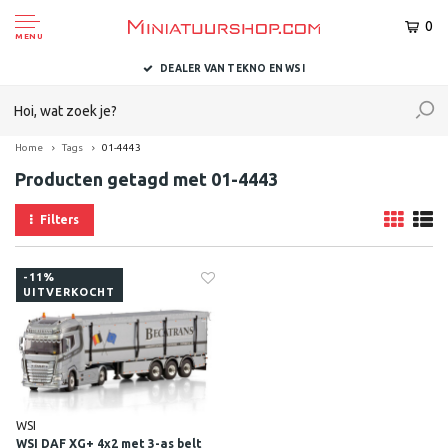
0
MENU
DEALER VAN TEKNO EN WSI
Home
Tags
01-4443
Producten getagd met 01-4443
Filters
-11%
UITVERKOCHT
WSI
WSI DAF XG+ 4x2 met 3-as belt