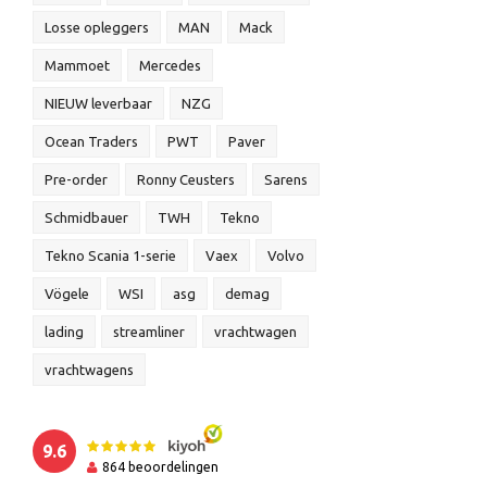
Losse opleggers
MAN
Mack
Mammoet
Mercedes
NIEUW leverbaar
NZG
Ocean Traders
PWT
Paver
Pre-order
Ronny Ceusters
Sarens
Schmidbauer
TWH
Tekno
Tekno Scania 1-serie
Vaex
Volvo
Vögele
WSI
asg
demag
lading
streamliner
vrachtwagen
vrachtwagens
9.6
864
beoordelingen