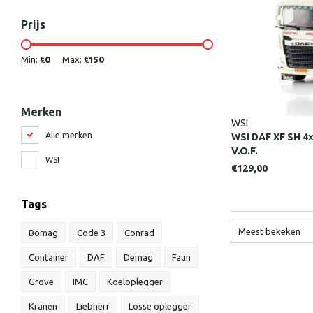
Prijs
Min: €
0
Max: €
150
Merken
WSI
Alle merken
WSI DAF XF SH 
V.O.F.
WSI
€129,00
Tags
Meest bekeken
Bomag
Code 3
Conrad
Container
DAF
Demag
Faun
Grove
IMC
Koeloplegger
Kranen
Liebherr
Losse oplegger