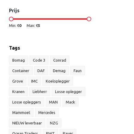
Prijs
Min: €
0
Max: €
5
Tags
Bomag
Code 3
Conrad
Container
DAF
Demag
Faun
Grove
IMC
Koeloplegger
Kranen
Liebherr
Losse oplegger
Losse opleggers
MAN
Mack
Mammoet
Mercedes
NIEUW leverbaar
NZG
Ocean Traders
PWT
Paver