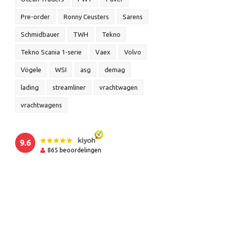
Pre-order
Ronny Ceusters
Sarens
Schmidbauer
TWH
Tekno
Tekno Scania 1-serie
Vaex
Volvo
Vögele
WSI
asg
demag
lading
streamliner
vrachtwagen
vrachtwagens
9.6
865
beoordelingen