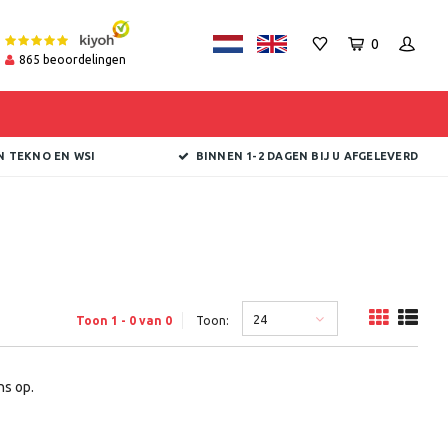
0
865
beoordelingen
N TEKNO EN WSI
BINNEN 1-2 DAGEN BIJ U AFGELEVERD
24
Toon 1 - 0 van 0
Toon:
s op.