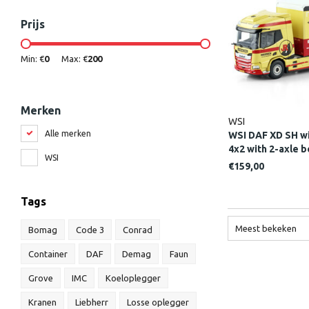
Prijs
Min: €
0
Max: €
200
Merken
WSI
Alle merken
WSI DAF XD SH wi
4x2 with 2-axle 
WSI
€159,00
Tags
Meest bekeken
Bomag
Code 3
Conrad
Container
DAF
Demag
Faun
Grove
IMC
Koeloplegger
Kranen
Liebherr
Losse oplegger