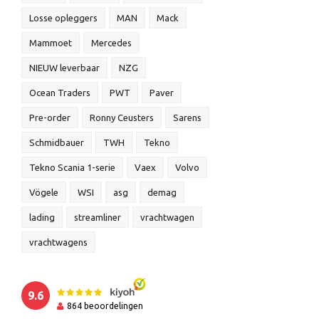
Losse opleggers
MAN
Mack
Mammoet
Mercedes
NIEUW leverbaar
NZG
Ocean Traders
PWT
Paver
Pre-order
Ronny Ceusters
Sarens
Schmidbauer
TWH
Tekno
Tekno Scania 1-serie
Vaex
Volvo
Vögele
WSI
asg
demag
lading
streamliner
vrachtwagen
vrachtwagens
9.6
864
beoordelingen