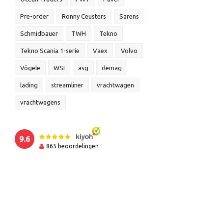
Pre-order
Ronny Ceusters
Sarens
Schmidbauer
TWH
Tekno
Tekno Scania 1-serie
Vaex
Volvo
Vögele
WSI
asg
demag
lading
streamliner
vrachtwagen
vrachtwagens
9.6
865
beoordelingen