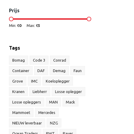
Prijs
Min: €
0
Max: €
5
Tags
Bomag
Code 3
Conrad
Container
DAF
Demag
Faun
Grove
IMC
Koeloplegger
Kranen
Liebherr
Losse oplegger
Losse opleggers
MAN
Mack
Mammoet
Mercedes
NIEUW leverbaar
NZG
Ocean Traders
PWT
Paver