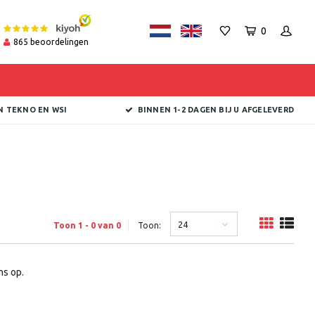
0
865
beoordelingen
N TEKNO EN WSI
BINNEN 1-2 DAGEN BIJ U AFGELEVERD
24
Toon 1 - 0 van 0
Toon:
s op.