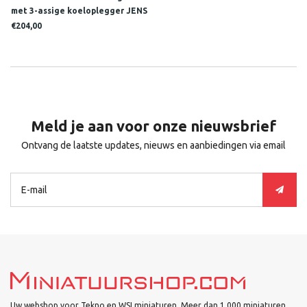
met 3-assige koeloplegger JENS
INGVARDSEN
€204,00
Meld je aan voor onze nieuwsbrief
Ontvang de laatste updates, nieuws en aanbiedingen via email
Uw webshop voor Tekno en WSI miniaturen. Meer dan 1.000 miniaturen