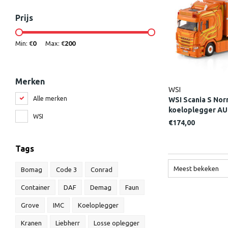
Prijs
Min: €
0
Max: €
200
Merken
WSI
Alle merken
WSI Scania S Nor
koeloplegger A
WSI
€174,00
Tags
Meest bekeken
Bomag
Code 3
Conrad
Container
DAF
Demag
Faun
Grove
IMC
Koeloplegger
Kranen
Liebherr
Losse oplegger