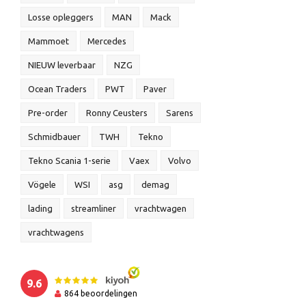
Losse opleggers
MAN
Mack
Mammoet
Mercedes
NIEUW leverbaar
NZG
Ocean Traders
PWT
Paver
Pre-order
Ronny Ceusters
Sarens
Schmidbauer
TWH
Tekno
Tekno Scania 1-serie
Vaex
Volvo
Vögele
WSI
asg
demag
lading
streamliner
vrachtwagen
vrachtwagens
9.6
864
beoordelingen