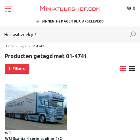
0
MENU
BINNEN 1-2 DAGEN BIJ U AFGELEVERD
Home
Tags
01-4741
Producten getagd met 01-4741
Filters
WSI
WSI Scania 4 serie topline 4x2