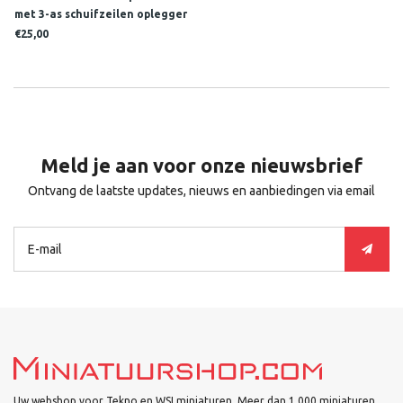
met 3-as schuifzeilen oplegger
VERBRAEKEN
€25,00
Meld je aan voor onze nieuwsbrief
Ontvang de laatste updates, nieuws en aanbiedingen via email
Uw webshop voor Tekno en WSI miniaturen. Meer dan 1.000 miniaturen