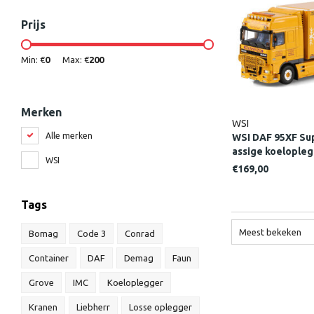
Prijs
Min: €
0
Max: €
200
Merken
WSI
Alle merken
WSI DAF 95XF Sup
assige koelople
WSI
€169,00
Tags
Meest bekeken
Bomag
Code 3
Conrad
Container
DAF
Demag
Faun
Grove
IMC
Koeloplegger
Kranen
Liebherr
Losse oplegger