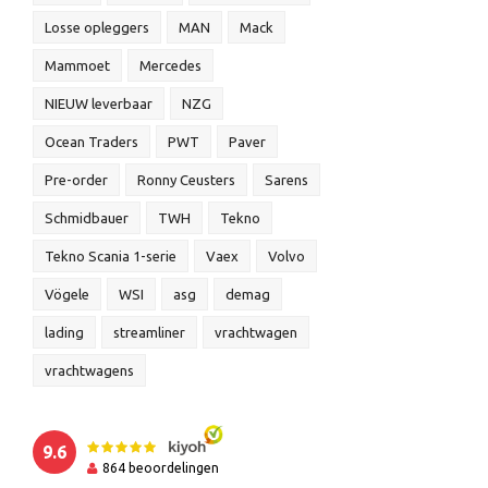
Losse opleggers
MAN
Mack
Mammoet
Mercedes
NIEUW leverbaar
NZG
Ocean Traders
PWT
Paver
Pre-order
Ronny Ceusters
Sarens
Schmidbauer
TWH
Tekno
Tekno Scania 1-serie
Vaex
Volvo
Vögele
WSI
asg
demag
lading
streamliner
vrachtwagen
vrachtwagens
9.6
864
beoordelingen