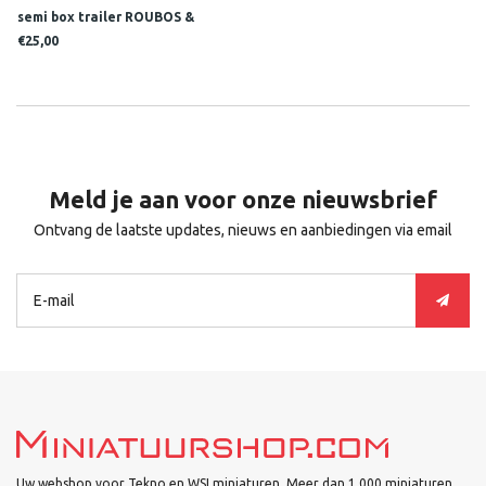
semi box trailer ROUBOS &
ROUBOS
€25,00
Meld je aan voor onze nieuwsbrief
Ontvang de laatste updates, nieuws en aanbiedingen via email
Uw webshop voor Tekno en WSI miniaturen. Meer dan 1.000 miniaturen