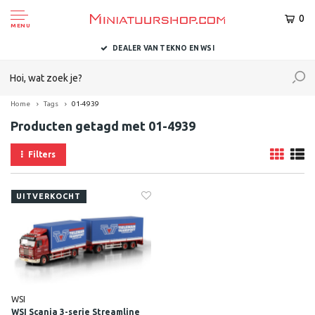
0
MENU
DEALER VAN TEKNO EN WSI
Home
Tags
01-4939
Producten getagd met 01-4939
Filters
UITVERKOCHT
WSI
WSI Scania 3-serie Streamline