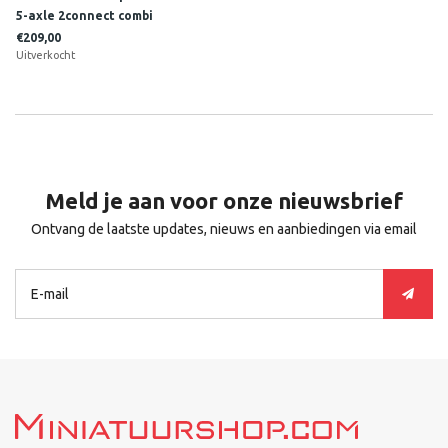
5-axle 2connect combi
container trailer + 2x 20ft
€209,00
container BACA
Uitverkocht
Meld je aan voor onze nieuwsbrief
Ontvang de laatste updates, nieuws en aanbiedingen via email