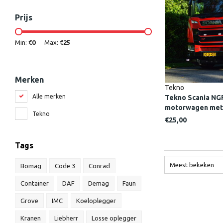
Prijs
Min: €
0
Max: €
25
Merken
Tekno
Alle merken
Tekno Scania NG
motorwagen met 
Tekno
ANDERS SOREN
€25,00
Tags
Meest bekeken
Bomag
Code 3
Conrad
Container
DAF
Demag
Faun
Grove
IMC
Koeloplegger
Kranen
Liebherr
Losse oplegger