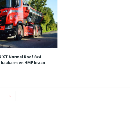
R XT Normal Roof 8x4
haakarm en HMF kraan
SEN