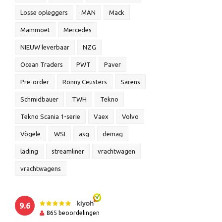
Losse opleggers
MAN
Mack
Mammoet
Mercedes
NIEUW leverbaar
NZG
Ocean Traders
PWT
Paver
Pre-order
Ronny Ceusters
Sarens
Schmidbauer
TWH
Tekno
Tekno Scania 1-serie
Vaex
Volvo
Vögele
WSI
asg
demag
lading
streamliner
vrachtwagen
vrachtwagens
9.6
865
beoordelingen