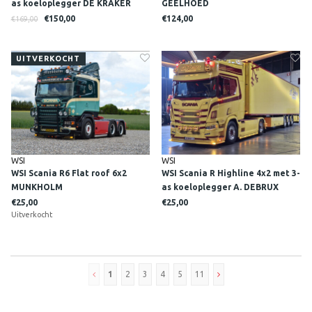
as koeloplegger DE KRAKER
GEELHOED
€150,00
€124,00
€169,00
UITVERKOCHT
WSI
WSI
WSI Scania R6 Flat roof 6x2
WSI Scania R Highline 4x2 met 3-
MUNKHOLM
as koeloplegger A. DEBRUX
€25,00
€25,00
Uitverkocht
1
2
3
4
5
11