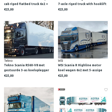
cab riged flatbed truck 6x2 +
7-axle riged truck with hooklift
palfinger pk 65002SH + jib
system + 2x 40m3 container TN
€25,00
€25,00
HIJSEN IN HET NAUW
SLOPEN & SANEREN
Tekno
WSI
Tekno Scania R560-V8 met
WSI Scania R Highline motor
gestuurde 3-as koeloplegger
koel wagen 6x2 met 5-assige
J.Q. VAN DER MEER
koel trailer IRONCROFT
€25,00
€25,00