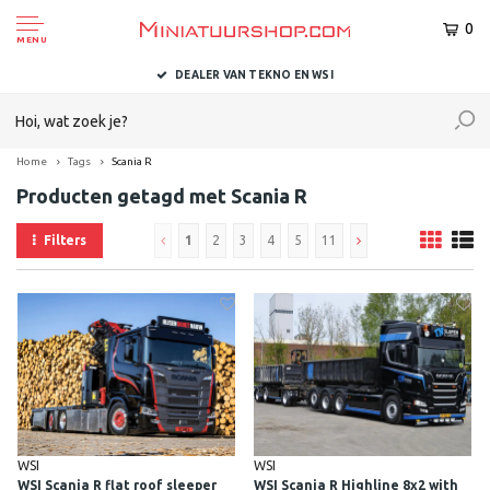
0
MENU
BINNEN 1-2 DAGEN BIJ U AFGELEVERD
Home
Tags
Scania R
Producten getagd met Scania R
Filters
1
2
3
4
5
11
WSI
WSI
WSI Scania R flat roof sleeper
WSI Scania R Highline 8x2 with