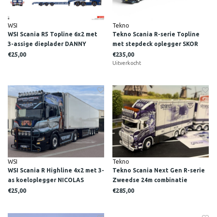
WSI
Tekno
WSI Scania R5 Topline 6x2 met
Tekno Scania R-serie Topline
3-assige dieplader DANNY
met stepdeck oplegger SKOR
RASING
€25,00
€235,00
Uitverkocht
WSI
Tekno
WSI Scania R Highline 4x2 met 3-
Tekno Scania Next Gen R-serie
as koeloplegger NICOLAS
Zweedse 24m combinatie
VILLARD "TOPGUN"
MALMBERGS
€25,00
€285,00