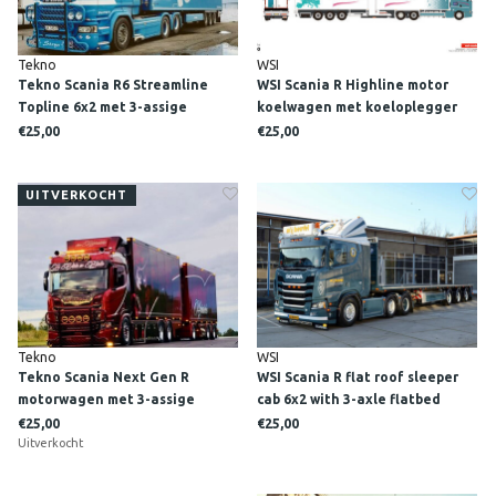
Tekno
WSI
Tekno Scania R6 Streamline
WSI Scania R Highline motor
Topline 6x2 met 3-assige
koelwagen met koeloplegger
koeloplegger TENDEN
KOTRA
€25,00
€25,00
UITVERKOCHT
Tekno
WSI
Tekno Scania Next Gen R
WSI Scania R flat roof sleeper
motorwagen met 3-assige
cab 6x2 with 3-axle flatbed
schamel aanhanger HEINRICHS
trailer M. VAN DEN HEUVEL
€25,00
€25,00
Uitverkocht