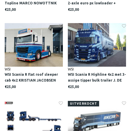
Topline MARCO NOWOTTNIK
2-axle euro px lowloader +
"TOMB RAIDER"
wooden box with top seal DKJ
€25,00
€25,00
TRANSPORT
WSI
WSI
WSI Scania R flat roof sleeper
WSI Scania R Highline 4x2 met 3-
cab 4x2 KRISTIAN JACOBSEN
assige tipper bulk trailer J. DE
BRUYN
€25,00
€25,00
UITVERKOCHT