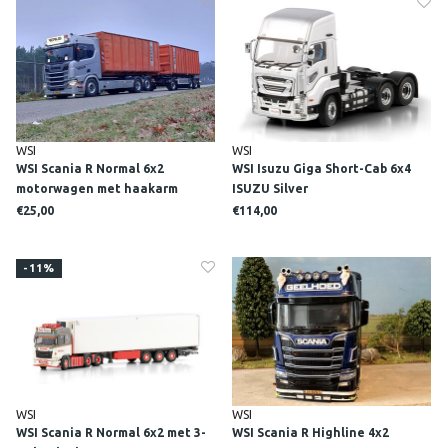
WSI
WSI
WSI Scania R Normal 6x2
WSI Isuzu Giga Short-Cab 6x4
motorwagen met haakarm
ISUZU Silver
systeem met 6-assige container
€25,00
€114,00
trailer+ 2x 40m3 container
VENUS CONTAINERS B.V.
-11%
WSI
WSI
WSI Scania R Normal 6x2 met 3-
WSI Scania R Highline 4x2