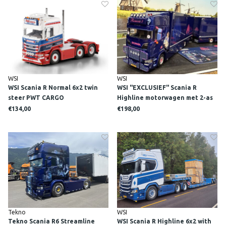
WSI
WSI
WSI Scania R Normal 6x2 twin
WSI "EXCLUSIEF" Scania R
steer PWT CARGO
Highline motorwagen met 2-as
oplegger R&R WOLFF FLOWERS
€134,00
€198,00
Tekno
WSI
Tekno Scania R6 Streamline
WSI Scania R Highline 6x2 with