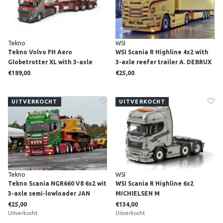
Tekno
WSI
Tekno Volvo FH Aero
WSI Scania R Highline 4x2 with
Globetrotter XL with 3-axle
3-axle reefer trailer A. DEBRUX
container chassis and swap
€189,00
€25,00
tank container SL LOGISTICS
UITVERKOCHT
UITVERKOCHT
Tekno
WSI
Tekno Scania NGR660 V8 6x2 wit
WSI Scania R Highline 6x2
3-axle semi-lowloader JAN
MICHIELSEN M
MUES
€25,00
€134,00
Uitverkocht
Uitverkocht