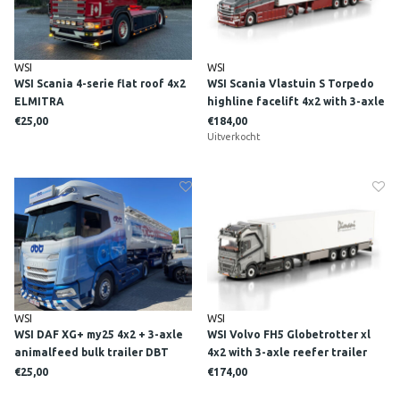
WSI
WSI
WSI Scania 4-serie flat roof 4x2
WSI Scania Vlastuin S Torpedo
ELMITRA
highline facelift 4x2 with 3-axle
reefer trailer TRANSPORTS
€25,00
€184,00
NOLL
Uitverkocht
WSI
WSI
WSI DAF XG+ my25 4x2 + 3-axle
WSI Volvo FH5 Globetrotter xl
animalfeed bulk trailer DBT
4x2 with 3-axle reefer trailer
BULKVERVOER
BOUILLON
€25,00
€174,00