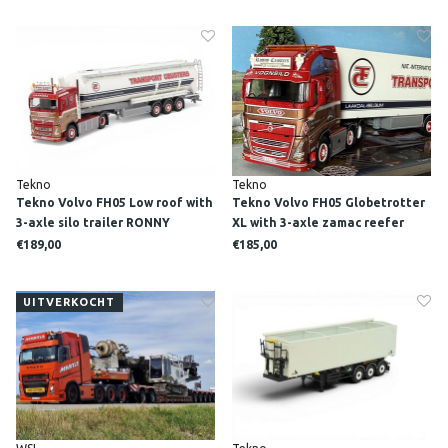
Tekno
Tekno
Tekno Volvo FH05 Low roof with
Tekno Volvo FH05 Globetrotter
3-axle silo trailer RONNY
XL with 3-axle zamac reefer
CEUSTERS
trailer RONNY CEUSTERS
€189,00
€185,00
UITVERKOCHT