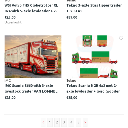
WSI
Tekno
WSI Volvo FH5 Globetrotter XL
Tekno 3-axle Stas tipper trailer
8x4 with 5-axle lowloader + 2-
T.B. STAS
axle dolly MARTLE
€25,00
€89,00
Uitverkocht
IMC
Tekno
IMC Scania S660 with 3-axle
Tekno Scania NGR 6x2 met 2-
livestock trailer VAN LOMMEL
axle lowloader + load (wooden
box) JAN MUES
€25,00
€25,00
1
2
3
4
5