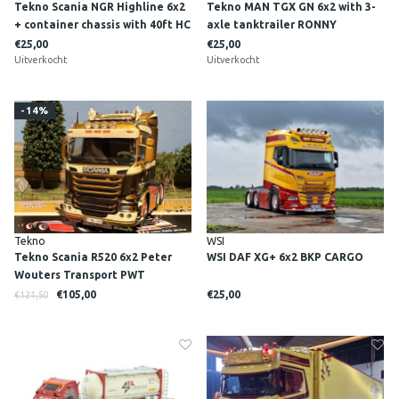
Tekno Scania NGR Highline 6x2
Tekno MAN TGX GN 6x2 with 3-
+ container chassis with 40ft HC
axle tanktrailer RONNY
Reefer RONNY CEUSTERS
CEUSTERS
€25,00
€25,00
Uitverkocht
Uitverkocht
-14%
Tekno
WSI
Tekno Scania R520 6x2 Peter
WSI DAF XG+ 6x2 BKP CARGO
Wouters Transport PWT
€105,00
€25,00
€121,50