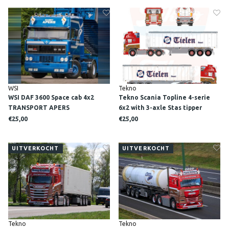
WSI
Tekno
WSI DAF 3600 Space cab 4x2
Tekno Scania Topline 4-serie
TRANSPORT APERS
6x2 with 3-axle Stas tipper
RONNY CEUSTERS
€25,00
€25,00
UITVERKOCHT
UITVERKOCHT
Tekno
Tekno