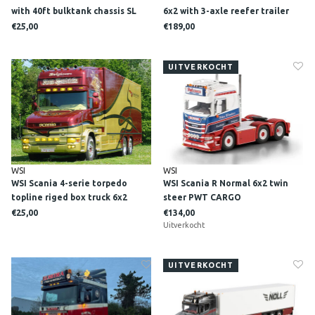
with 40ft bulktank chassis SL
6x2 with 3-axle reefer trailer
LOGISTICS
CIBATRANS
€25,00
€189,00
UITVERKOCHT
WSI
WSI
WSI Scania 4-serie torpedo
WSI Scania R Normal 6x2 twin
topline riged box truck 6x2
steer PWT CARGO
KOEN HENDRICKX
€25,00
€134,00
Uitverkocht
UITVERKOCHT