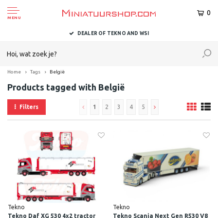
0
MENU
DELIVERED TO YOU WITHIN 1-2 BUSINESS DAYS
Home
Tags
België
Products tagged with België
Filters
1
2
3
4
5
Tekno
Tekno
Tekno Daf XG 530 4x2 tractor
Tekno Scania Next Gen R530 V8