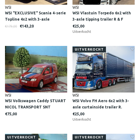
WSI
WSI
WSI "EXCLUSIVE" Scania 4-serie
WSI Vlastuin Torpedo 6x2 with
Topline 4x2 with 3-axle
3-axle tipping trailer R & F
container trailer + 40ft. reefer
ATKINSON FARMS Ltd Cumbria
€143,20
€25,00
€179,00
container WILBERT KUIPERS
England
Uitverkocht
UITVERKOCHT
WSI
WSI
WSI Volkswagen Caddy STUART
WSI Volvo FH Aero 6x2 with 3-
NICOL TRANSPORT SNT
axle curtainside trailer R.
Scotland
TAYLOR & SONS Lesmahagow
€75,00
€25,00
Scotland
Uitverkocht
UITVERKOCHT
UITVERKOCHT