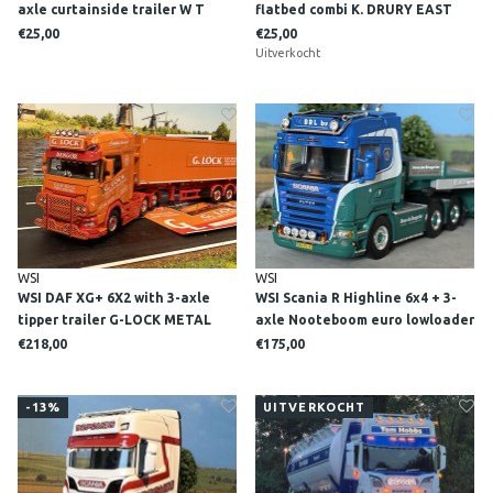
axle curtainside trailer W T
flatbed combi K. DRURY EAST
SNEDDON & SONS
SUSSEX
€25,00
€25,00
AIRDRIE Lesmahagow Scotland
Uitverkocht
WSI
WSI
WSI DAF XG+ 6X2 with 3-axle
WSI Scania R Highline 6x4 + 3-
tipper trailer G-LOCK METAL
axle Nooteboom euro lowloader
PROCESSORS NORTH WALES
RENS DE BRUIJN "BRL"
€218,00
€175,00
-13%
UITVERKOCHT