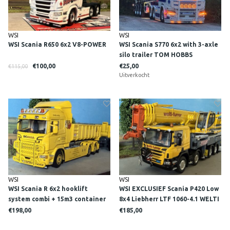
WSI
WSI
WSI Scania R650 6x2 V8-POWER
WSI Scania S770 6x2 with 3-axle
silo trailer TOM HOBBS
€100,00
€25,00
€115,00
Uitverkocht
WSI
WSI
WSI Scania R 6x2 hooklift
WSI EXCLUSIEF Scania P420 Low
system combi + 15m3 container
8x4 Liebherr LTF 1060-4.1 WELTI
ALEX BROUWER
FURRER
€198,00
€185,00
SIERBESTRATING