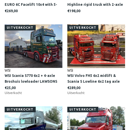
EURO 6C Facelift 10x4 with 5-
Highline rigid truck with 2-axle
axle lowloader + 2-axle dolly
trailer R&R WOLFF FLOWERS
€269,00
€198,00
TWAN BIERINGS
UITVERKOCHT
UITVERKOCHT
WSI
WSI
WSI Scania S770 6x2 + 4-axle
WSI Volvo FH5 6x2 midlift &
Broshuis lowloader LAWSONS
Scania S Lowline 6x2 tag axle
COCKERMOUTH Cumbria
Tractor set Stuart Nicol
€25,00
€289,00
England
Uitverkocht
Transport SNT Scotland
Uitverkocht
UITVERKOCHT
UITVERKOCHT