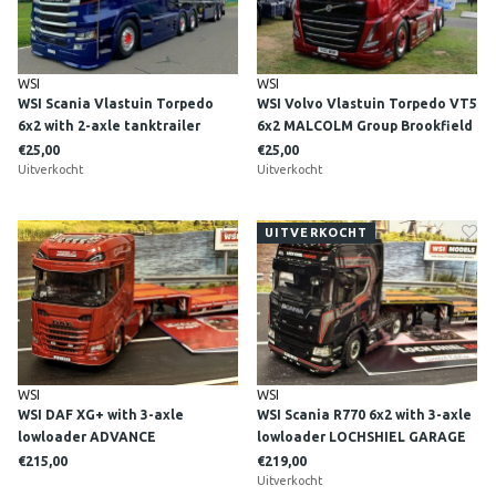
WSI
WSI
WSI Scania Vlastuin Torpedo
WSI Volvo Vlastuin Torpedo VT5
6x2 with 2-axle tanktrailer
6x2 MALCOLM Group Brookfield
STIRNIMANN
Scotland
€25,00
€25,00
Uitverkocht
Uitverkocht
UITVERKOCHT
WSI
WSI
WSI DAF XG+ with 3-axle
WSI Scania R770 6x2 with 3-axle
lowloader ADVANCE
lowloader LOCHSHIEL GARAGE
CONTRUCTION SCOTLAND
ACHARACLE SCOTLAND
€215,00
€219,00
Uitverkocht