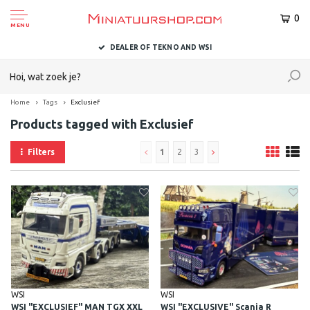
0
MENU
DELIVERED TO YOU WITHIN 1-2 BUSINESS DAYS
Home
Tags
Exclusief
Products tagged with Exclusief
Filters
1
2
3
WSI
WSI
WSI "EXCLUSIEF" MAN TGX XXL
WSI "EXCLUSIVE" Scania R