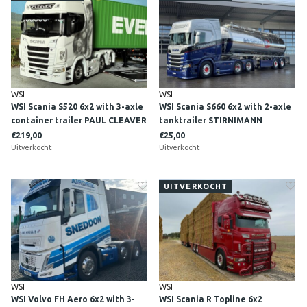
WSI
WSI
WSI Scania S520 6x2 with 3-axle
WSI Scania S660 6x2 with 2-axle
container trailer PAUL CLEAVER
tanktrailer STIRNIMANN
Suffolk England
€219,00
€25,00
Uitverkocht
Uitverkocht
UITVERKOCHT
WSI
WSI
WSI Volvo FH Aero 6x2 with 3-
WSI Scania R Topline 6x2