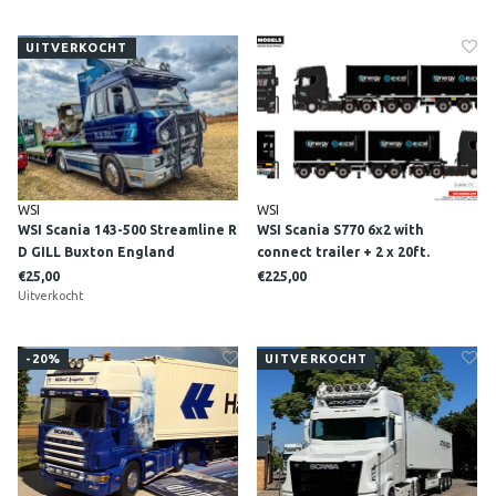
UITVERKOCHT
WSI
WSI
WSI Scania 143-500 Streamline R
WSI Scania S770 6x2 with
D GILL Buxton England
connect trailer + 2 x 20ft.
container SYNERGY EXCEL
€25,00
€225,00
Uitverkocht
Canterbury England
-20%
UITVERKOCHT